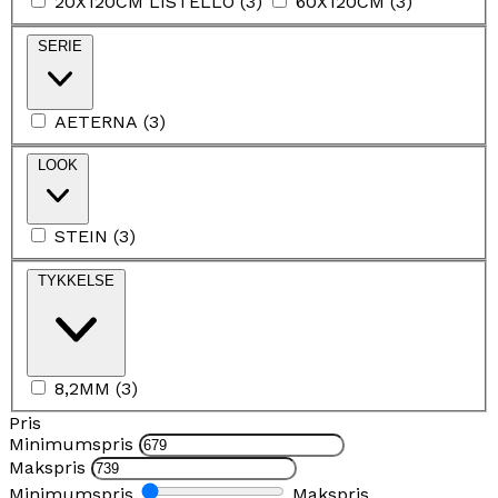
20X120CM LISTELLO
(
3
)
60X120CM
(
3
)
SERIE
AETERNA
(
3
)
LOOK
STEIN
(
3
)
TYKKELSE
8,2MM
(
3
)
Pris
Minimumspris
Makspris
Minimumspris
Makspris