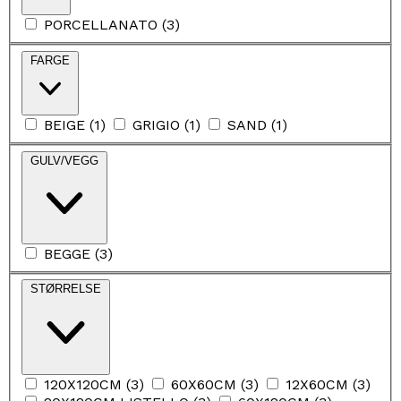
PORCELLANATO
(
3
)
FARGE
BEIGE
(
1
)
GRIGIO
(
1
)
SAND
(
1
)
GULV/VEGG
BEGGE
(
3
)
STØRRELSE
120X120CM
(
3
)
60X60CM
(
3
)
12X60CM
(
3
)