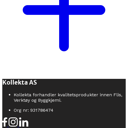
Kollekta AS
Kollekta forhandler kvalitetsprodukter innen Flis,
Verktøy og Byggkjemi.
Org nr: 931786474